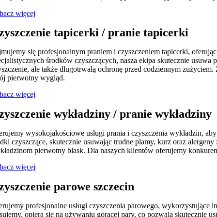
bacz więcej
zyszczenie tapicerki / pranie tapicerki
jmujemy się profesjonalnym praniem i czyszczeniem tapicerki, oferu
ecjalistycznych środków czyszczących, nasza ekipa skutecznie usuwa p
yszczenie, ale także długotrwałą ochronę przed codziennym zużyciem. 
ój pierwotny wygląd.
bacz więcej
zyszczenie wykładziny / pranie wykładziny
erujemy wysokojakościowe usługi prania i czyszczenia wykładzin, aby
odki czyszczące, skutecznie usuwając trudne plamy, kurz oraz alerge
kładzinom pierwotny blask. Dla naszych klientów oferujemy konkurenc
bacz więcej
zyszczenie parowe szczecin
erujemy profesjonalne usługi czyszczenia parowego, wykorzystujące in
osujemy, opiera się na używaniu gorącej pary, co pozwala skutecznie 