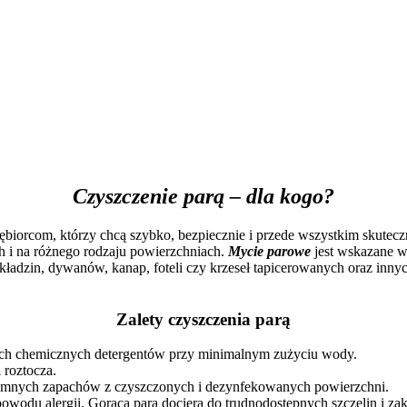
Czyszczenie parą
– dla kogo?
orcom, którzy chcą szybko, bezpiecznie i przede wszystkim skuteczn
 i na różnego rodzaju powierzchniach.
Mycie parowe
jest wskazane w
ładzin, dywanów, kanap, foteli czy krzeseł tapicerowanych oraz in
Zalety czyszczenia parą
lnych chemicznych detergentów przy minimalnym zużyciu wody.
 roztocza.
yjemnych zapachów z czyszczonych i dezynfekowanych powierzchni.
 powodu alergii. Gorąca para dociera do trudnodostępnych szczelin i