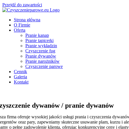
Przejdź do zawartości
Strona główna
O Firmie
Oferta
Pranie kanap
Pranie tapicerki
Pranie wykładzin
Czyszczenie fug
Pranie dywanów
Pranie narożników
Czyszczenie parowe
Cennik
Galeria
Kontakt
zyszczenie dywanów / pranie dywanów
sza firma oferuje wysokiej jakości usługi prania i czyszczenia dywan
tergentów oraz pary, zapewniamy skuteczne usuwanie plam, kurzu i ale
amy o pełne zadowolenie klienta, oferując konkurencyjne ceny i elas