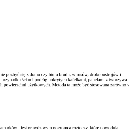
ie pozbyć się z domu czy biura brudu, wirusów, drobnoustrojów i
 przypadku ścian i podłóg pokrytych kafelkami, panelami z tworzywa
nych powierzchni użytkowych. Metoda ta może być stosowana zarówno 
 zakamarków i jest prawdziwym pogromcą roztoczy, które powodują