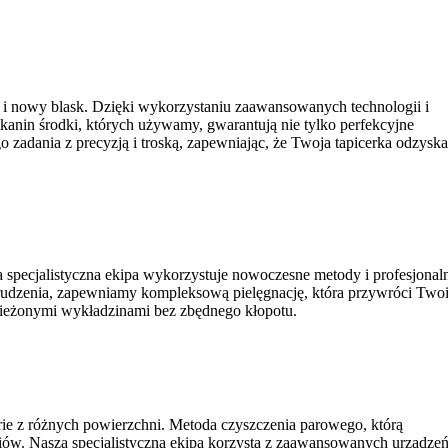
 i nowy blask. Dzięki wykorzystaniu zaawansowanych technologii i
kanin środki, których używamy, gwarantują nie tylko perfekcyjne
zadania z precyzją i troską, zapewniając, że Twoja tapicerka odzysk
 specjalistyczna ekipa wykorzystuje nowoczesne metody i profesjonal
zabrudzenia, zapewniamy kompleksową pielęgnację, która przywróci Tw
świeżonymi wykładzinami bez zbędnego kłopotu.
erie z różnych powierzchni. Metoda czyszczenia parowego, którą
liów. Nasza specjalistyczna ekipa korzysta z zaawansowanych urządze