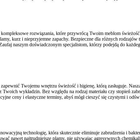
jąc kompleksowe rozwiązania, które przywrócą Twoim meblom świeżość
lamy, kurz i nieprzyjemne zapachy. Bezpieczne dla różnych rodzajów t
Zaufaj naszym doświadczonym specjalistom, którzy podejdą do każdego 
 zapewnić Twojemu wnętrzu świeżość i higienę, którą zasługuje. Nasza
ny z Twoich wykładzin. Bez względu na rodzaj materiału czy stopień 
yjne ceny i elastyczne terminy, abyś mógł cieszyć się czystymi i od
nowacyjną technologię, która skutecznie eliminuje zabrudzenia i bakt
usuwać nawet najtrudniejsze plamy, nie używając agresywnych chemika