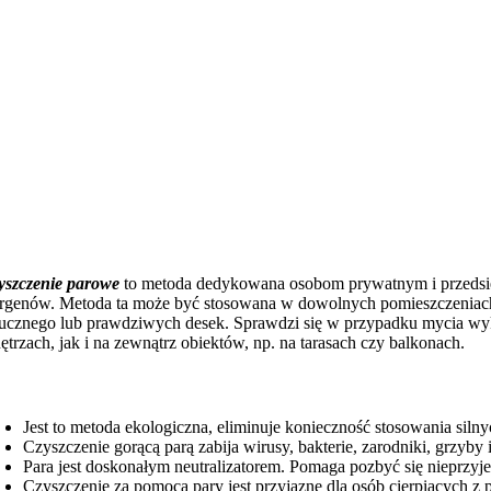
yszczenie parowe
to metoda dedykowana osobom prywatnym i przedsiębi
ergenów. Metoda ta może być stosowana w dowolnych pomieszczeniach
tucznego lub prawdziwych desek. Sprawdzi się w przypadku mycia wyk
ętrzach, jak i na zewnątrz obiektów, np. na tarasach czy balkonach.
Jest to metoda ekologiczna, eliminuje konieczność stosowania si
Czyszczenie gorącą parą zabija wirusy, bakterie, zarodniki, grzyby i
Para jest doskonałym neutralizatorem. Pomaga pozbyć się nieprz
Czyszczenie za pomocą pary jest przyjazne dla osób cierpiących z